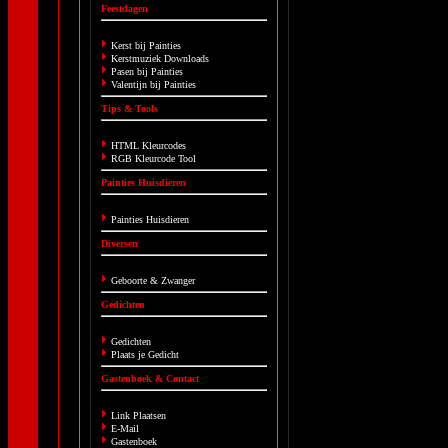
Feestdagen
Kerst bij Painties
Kerstmuziek Downloads
Pasen bij Painties
Valentijn bij Painties
Tips & Tools
HTML Kleurcodes
RGB Kleurcode Tool
Painties Huisdieren
Painties Huisdieren
Diversen
Geboorte & Zwanger
Gedichten
Gedichten
Plaats je Gedicht
Gastenboek & Contact
Link Plaatsen
E-Mail
Gastenboek