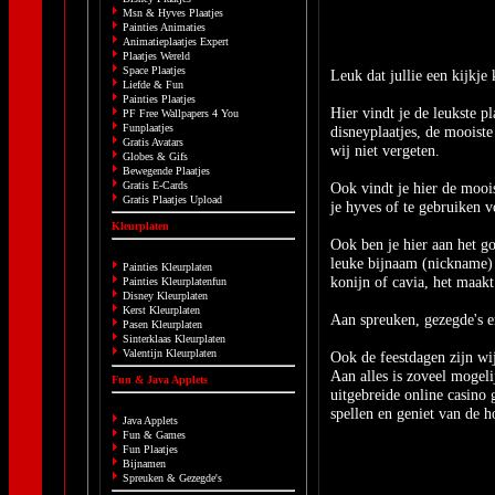
Msn & Hyves Plaatjes
Painties Animaties
Animatieplaatjes Expert
Plaatjes Wereld
Space Plaatjes
Leuk dat jullie een kijkj
Liefde & Fun
Painties Plaatjes
Hier vindt je de leukste pl
PF Free Wallpapers 4 You
Funplaatjes
disneyplaatjes, de mooiste
Gratis Avatars
wij niet vergeten.
Globes & Gifs
Bewegende Plaatjes
Gratis E-Cards
Ook vindt je hier de mooi
Gratis Plaatjes Upload
je hyves of te gebruiken v
Kleurplaten
Ook ben je hier aan het go
leuke bijnaam (nickname) 
Painties Kleurplaten
konijn of cavia, het maakt 
Painties Kleurplatenfun
Disney Kleurplaten
Kerst Kleurplaten
Aan spreuken, gezegde's e
Pasen Kleurplaten
Sinterklaas Kleurplaten
Valentijn Kleurplaten
Ook de feestdagen zijn wij
Aan alles is zoveel mogel
Fun & Java Applets
uitgebreide
online casino 
spellen en geniet van de h
Java Applets
Fun & Games
Fun Plaatjes
Bijnamen
Spreuken & Gezegde's